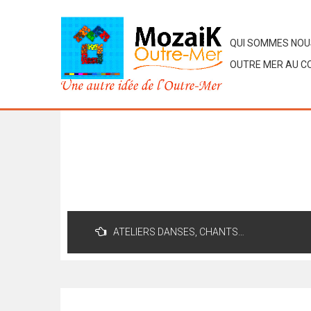
29
QUI SOMMES NOU
JAN
OUTRE MER AU CO
IMG-20170510-WA00
By
271368480
Navigation
ATELIERS DANSES, CHANTS…
de
l’article