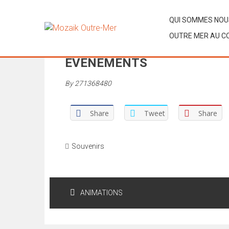
QUI SOMMES NOU
09
OUTRE MER AU CO
FÉV
ÉVÉNEMENTS
By
271368480
Share
Tweet
Share
Souvenirs
Navigation
ANIMATIONS
de
l’article