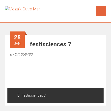
28
festisciences 7
JAN
By
271368480
Navigation
de
festisciences 7
l’article